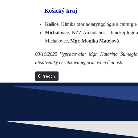
Košický kraj
Košice
, Klinika otorinolaryngológie a chirurg
Michalovce
, NZZ Ambulancia klinickej logop
Michalovce,
Mgr. Monika Matejová
03/10/2025
Vypracovala: Mgr. Katarína Sümegiov
absolventky certifikovanej pracovnej činnosti
Predchádzajúci článok: Povinnosti klinického logopéda
Predch.