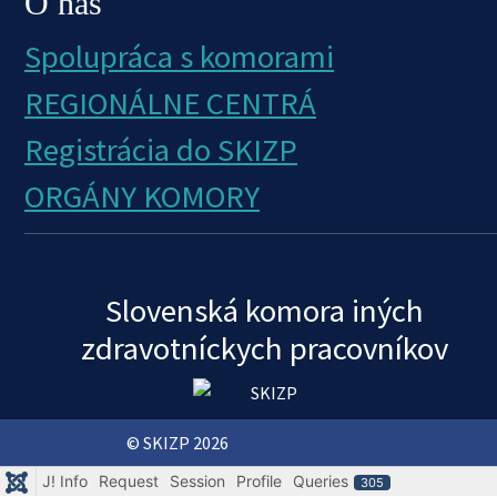
O nás
Spolupráca s komorami
REGIONÁLNE CENTRÁ
Registrácia do SKIZP
ORGÁNY KOMORY
Slovenská komora iných
zdravotníckych pracovníkov
© SKIZP 2026
J! Info
Request
Session
Profile
Queries
305