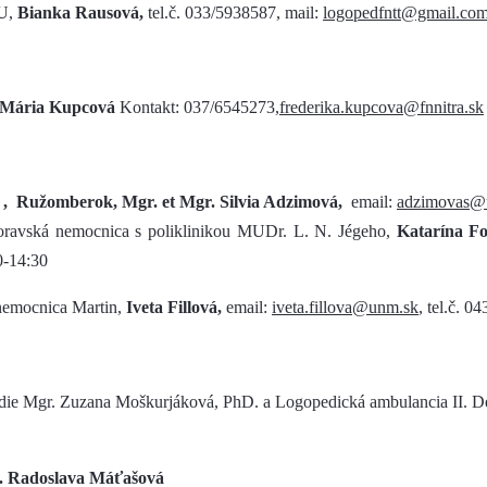
ZU,
Bianka Rausová,
tel.č. 033/5938587, mail:
logopedfntt@gmail.co
 Mária Kupcová
Kontakt: 037/6545273,
frederika.kupcova@fnnitra.sk
 , Ružomberok, Mgr. et Mgr. Silvia Adzimová,
email:
adzimovas@
oravská nemocnica s poliklinikou MUDr. L. N. Jégeho,
Katarína Fo
30-14:30
 nemocnica Martin,
Iveta Fillová,
email:
iveta.fillova@unm.sk
, tel.č. 
pédie Mgr. Zuzana Moškurjáková, PhD. a Logopedická ambulancia II. 
. Radoslava Máťašová