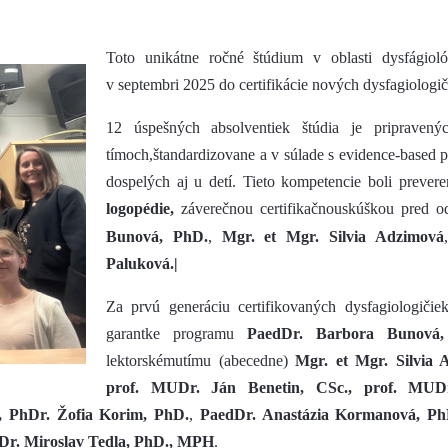
Toto unikátne ročné štúdium v oblasti dysfágiol
v septembri 2025 do certifikácie nových dysfagiologič
12 úspešných absolventiek štúdia je pripravenýc
tímoch,štandardizovane a v súlade s evidence-based p
dospelých aj u detí. Tieto kompetencie boli prever
logopédie,
záverečnou certifikačnouskúškou pred od
Bunová, PhD.
,
Mgr. et Mgr. Silvia Adzimová
Paluková.|
Za prvú generáciu certifikovaných dysfagiologiči
garantke programu
PaedDr. Barbora Bunová
lektorskémutímu (abecedne)
Mgr. et Mgr. Silvia 
prof. MUDr. Ján Benetin, CSc., prof. MUDr
 PhDr. Žofia Korim, PhD.
,
PaedDr. Anastázia Kormanová, Ph
r. Miroslav Tedla, PhD., MPH
.