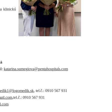
a klinickú
vá
l:
katarina.sumegiova@pentahospitals.com
edik1@logomedik.sk
, tel.č.: 0910 567 931
ail.com
,tel.č.: 0910 567 931
l.com