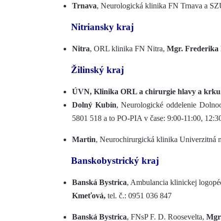
Trnava
, Neurologická klinika FN Trnava a S
Nitriansky kraj
Nitra
, ORL klinika FN Nitra,
Mgr. Frederika
Žilinský kraj
ÚVN, Klinika ORL a chirurgie hlavy a krku
Dolný Kubín
, Neurologické oddelenie Dolno
5801 518 a to PO-PIA v čase: 9:00-11:00, 12:
Martin
, Neurochirurgická klinika Univerzitná
Banskobystrický kraj
Banská Bystrica
, Ambulancia klinickej logo
Kmeťová,
tel. č.: 0951 036 847
Banská Bystrica
, FNsP F. D. Roosevelta,
Mgr