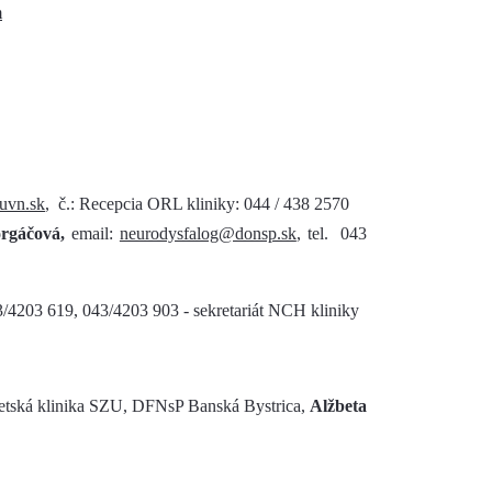
m
uvn.sk
, č.: Recepcia ORL kliniky: 044 / 438 2570
rgáčová,
email:
neurodysfalog@donsp.sk
, tel. 043
043/4203 619, 043/4203 903 - sekretariát NCH kliniky
Detská klinika SZU, DFNsP Banská Bystrica,
Alžbeta