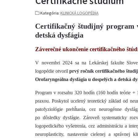
Certifikačné štúdium
Kategória:
KLINICKÁ LOGOPÉDIA
Certifikačný študijný program 
detská dysfágia
Záverečné ukončenie certifikačného štúd
V novembri 2024 sa na Lekárskej fakulte Slovens
logopédie otvoril
prvý ročník certifikačného študi
Orofaryngeálna dysfágia u dospelých a detská dy
Program v rozsahu 320 hodín (160 hodín teórie + 1
praxou. Poskytol ucelený teoretický základ od neur
patofyziológie prehĺtania, cez neurogénne dysfá
po dôsledky dysfágie. Zároveň systematicky rozv
logopedického vyšetrenia, cez administráciu a int
neuroplasticity, nastavenie cielenej a správnej 