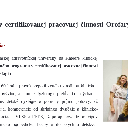
v certifikovanej pracovnej činnosti Orofar
ia:
kej zdravotníckej univerzity na Katedre klinickej
jného programu v certifikovanej pracovnej činnosti
sfágia
.
60 hodín praxe) prepojil výučbu s reálnou klinickou
ovývinu, anatómie, fyziológie prehĺtania a dýchania,
gie, detské dysfágie a poruchy príjmu potravy, až
íjal kompetencie od skríningu dysfágie a klinicko-
erpretáciu VFSS a FEES, až po aplikovanie princípov
klinicko-logopedickej liečby u dospelých a detských