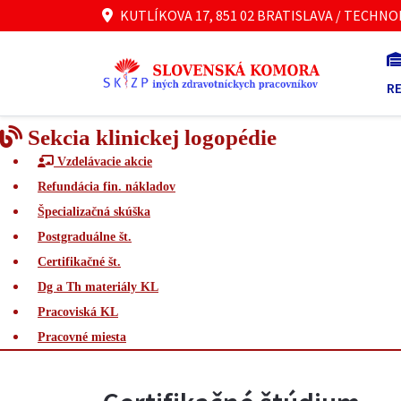
KUTLÍKOVA 17, 851 02 BRATISLAVA / TECHNO
R
Sekcia klinickej logopédie
Vzdelávacie akcie
Refundácia fin. nákladov
Špecializačná skúška
Postgraduálne št.
Certifikačné št.
Dg a Th materiály KL
Pracoviská KL
Pracovné miesta