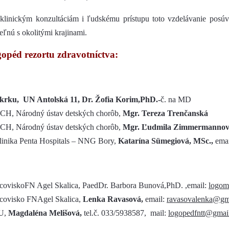
linickým konzultáciám i ľudskému prístupu toto vzdelávanie posúv
ľnú s okolitými krajinami.
ogopéd rezortu zdravotníctva:
a krku, UN Antolská 11, Dr. Žofia Korim,PhD.-
č. na MD
H, Národný ústav detských chorôb,
Mgr. Tereza Trenčanská
H, Národný ústav detských chorôb,
Mgr. Ľudmila Zimmermanno
klinika Penta Hospitals – NNG Bory,
Katarína Sümegiová, MSc.,
emai
pracoviskoFN Agel Skalica, PaedDr. Barbora Bunová,PhD. ,email:
logom
racovisko FNAgel Skalica,
Lenka Ravasová,
email:
ravasovalenka@gm
ZU,
Magdaléna M
elišová,
tel.č. 033/5938587, mail:
logopedfntt@gmai