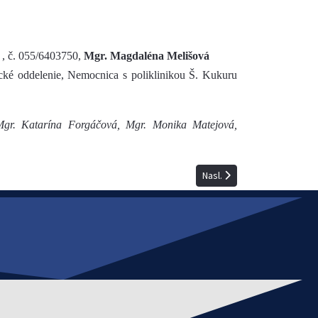
a , č. 055/6403750,
Mgr. Magdaléna Melišová
cké oddelenie, Nemocnica s poliklinikou Š. Kukuru
i Mgr. Katarína Forgáčová, Mgr. Monika Matejová,
Nasledujúci článok: Postgr
Nasl.