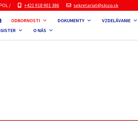
POL /
+421 918 901 386
sekretariat@skizp.sk
ODBORNOSTI
DOKUMENTY
VZDELÁVANIE
EGISTER
O NÁS