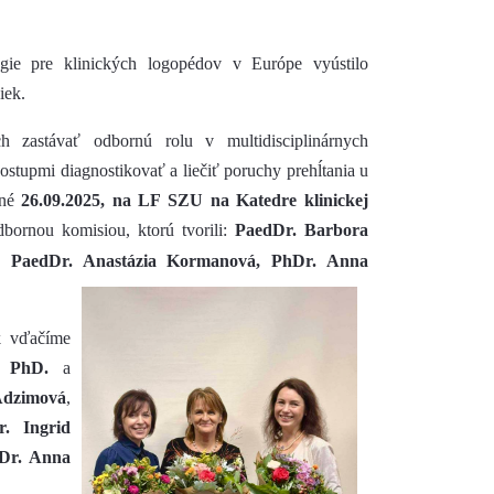
ógie pre klinických logopédov v Európe vyústilo
iek.
h zastávať odbornú rolu v multidisciplinárnych
ostupmi diagnostikovať a liečiť poruchy prehĺtania u
ené
26.09.2025, na LF SZU
na Katedre klinickej
bornou komisiou, ktorú tvorili:
PaedDr. Barbora
,
PaedDr. Anastázia Kormanová, PhD
r. Anna
ek vďačíme
, PhD.
a
Adzimová
,
. Ingrid
Dr. Anna