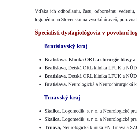
Vďaka ich odhodlaniu, času, odbornému vedeniu, k
logopédiu na Slovensku na vysokú úroveň, porovnate
Špecialisti dysfagiológovia v povolaní l
Bratislavský kraj
Bratislava- Klinika ORL a chirurgie hlavy 
Bratislava
, Detská ORL klinika LFUK a NÚDC
Bratislava
, Detská ORL klinika LFUK a NÚDC
Bratislava
, Neurologická a Neurochirurgická 
Trnavský kraj
Skalica
, Logomedik, s. r. o. a Neurologické 
Skalica
, Logomedik, s. r. o. a Neurologické p
Trnava
, Neurologická klinika FN Trnava a S