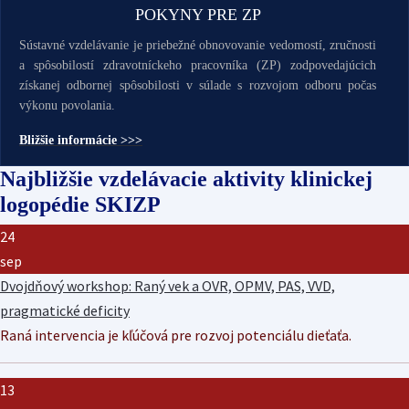
POKYNY PRE ZP
Sústavné vzdelávanie je priebežné obnovovanie vedomostí, zručnosti
a spôsobilostí zdravotníckeho pracovníka (ZP) zodpovedajúcich
získanej odbornej spôsobilosti v súlade s rozvojom odboru počas
výkonu povolania.
Bližšie informácie >>>
Najbližšie vzdelávacie aktivity klinickej
logopédie SKIZP
24
sep
Dvojdňový workshop: Raný vek a OVR, OPMV, PAS, VVD,
pragmatické deficity
Raná intervencia je kľúčová pre rozvoj potenciálu dieťaťa.
13