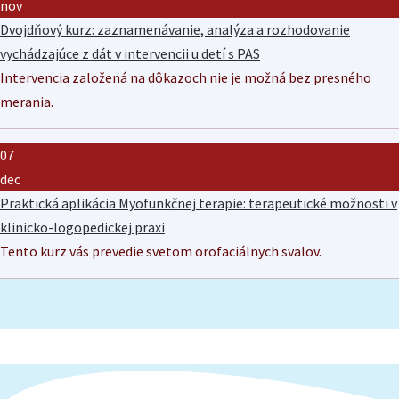
nov
Dvojdňový kurz: zaznamenávanie, analýza a rozhodovanie
vychádzajúce z dát v intervencii u detí s PAS
Intervencia založená na dôkazoch nie je možná bez presného
merania.
07
dec
Praktická aplikácia Myofunkčnej terapie: terapeutické možnosti v
klinicko-logopedickej praxi
Tento kurz vás prevedie svetom orofaciálnych svalov.