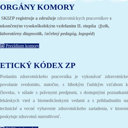
ORGÁNY KOMORY
SKIZP registruje a združuje
zdravotníckych pracovníkov
s
ukončeným vysokoškolským vzdelaním II. stupňa
(
fyzik,
laboratórny diagnostik,
li
ečebný pedagóg, logopéd
)
Prezídium komory
ETICKÝ KÓDEX ZP
Poslaním zdravotníckeho pracovníka je vykonávať zdravotnícke
povolanie svedomito, statočne, s hlbokým ľudským vzťahom k
človeku, v súlade s právnymi predpismi, s dostupnými poznatkami
lekárskych vied a biomedicínskymi vedami a s prihliadnutím na
technické a vecné vybavenie zdravotníckeho zariadenia, v ktorom
poskytuje zdravotnú starostlivosť.