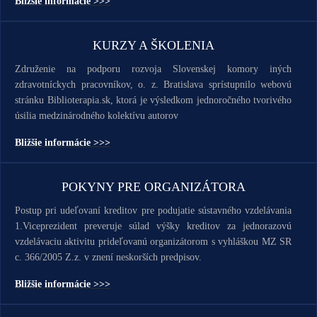
Bližšie informácie >>>
KURZY A ŠKOLENIA
Združenie na podporu rozvoja Slovenskej komory iných
zdravotníckych pracovníkov, o. z. Bratislava sprístupnilo webovú
stránku Biblioterapia.sk, ktorá je výsledkom jednoročného tvorivého
úsilia medzinárodného kolektívu autorov
Bližšie informácie >>>
POKYNY PRE ORGANIZÁTORA
Postup pri udeľovaní kreditov pre podujatie sústavného vzdelávania
1.Viceprezident preveruje súlad výšky kreditov za jednorazovú
vzdelávaciu aktivitu prideľovanú organizátorom s vyhláškou MZ SR
c. 366/2005 Z.z. v znení neskorších predpisov.
Bližšie informácie >>>