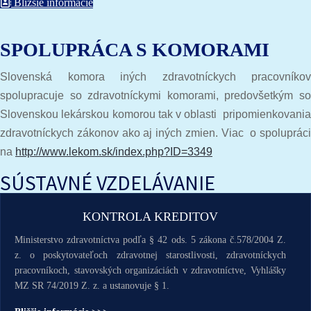
Bližšie informácie
SPOLUPRÁCA S KOMORAMI
Slovenská komora iných zdravotníckych pracovníkov
spolupracuje so zdravotníckymi komorami, predovšetkým so
Slovenskou lekárskou komorou tak v oblasti pripomienkovania
zdravotníckych zákonov ako aj iných zmien. Viac o spolupráci
na
http://www.lekom.sk/index.php?ID=3349
SÚSTAVNÉ VZDELÁVANIE
KONTROLA KREDITOV
Ministerstvo zdravotníctva podľa § 42 ods. 5 zákona č.578/2004 Z.
z. o poskytovateľoch zdravotnej starostlivosti, zdravotníckych
pracovníkoch, stavovských organizáciách v zdravotníctve, Vyhlášky
MZ SR 74/2019 Z. z. a ustanovuje § 1.