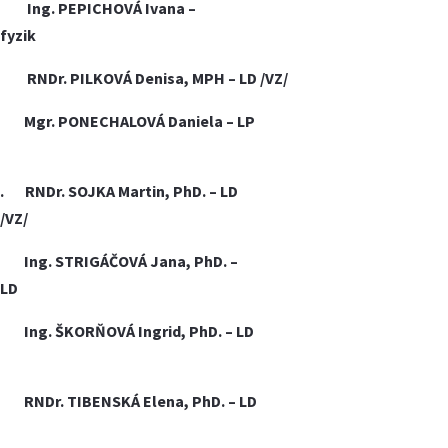
Ing.
PEPICHOVÁ Ivana –
fyzik
RNDr. PILKOVÁ Denisa, MPH – LD /VZ/
Mgr.
PONECHALOVÁ Daniela
–
LP
.
RNDr. SOJKA Martin, PhD. – LD
/VZ/
Ing. STRIGÁČOVÁ Jana, PhD. –
LD
Ing. ŠKORŇOVÁ Ingrid, PhD. – LD
RNDr. TIBENSKÁ Elena, PhD. – LD